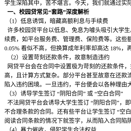
学生深陷其中，苦不堪言。今天，我们就通过实际
一、校园贷常见“套路”深度解析
（1）低息诱饵，暗藏高额利息与手续费
许多校园贷平台以低息、免息为噱头吸引大学生
续费，如平台服务费、管理费、保险费等。这些
0.05% 看似不高，但换算成年利率却高达 18
（2）设置苛刻还款条件，故意制造违约
网贷平台会在合同中设置极为苛刻的还款条件，
高，且计算方式复杂。部分平台甚至故意在还款
陷入违约困境。一旦违约，平台便会以各种理由
（3）诱导学生签订 “阴阳合同” 或 “空白合同”
不法网贷平台会诱导大学生签订 “阴阳合同”，
不合理条款的合同。还有些平台让学生签订 “空
阅读合同条款的情况下就签字，从而陷入合同陷
（4）暴力催收，侵犯学生合法权益